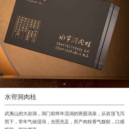
水帘洞肉桂
武夷山的大岩洞，洞门前终年流淌的两股清泉，从岩顶飞泻
而下，常年气候湿润，光照充足，所产肉桂香气馥郁，口感