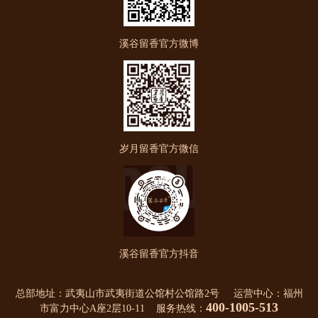
凉，层次感鲜明。
第4水：甜果香呈现，与花香交
织，滋味醇厚强劲，留香生津。
第5-6水：花果香悠长，汤感饱
溪谷留香官方微博
满醇厚，杯底留清雅奶油香。
第7-8水：花果香与乳香幽幽沉
于杯底，茶汤甘润清甜，余韵绵
长。
三坑两涧3-品名：流香涧肉桂
第1-2水：茶汤细腻，淡雅，香
气入水，口腔留有淡淡果香味，
岁月留香官方微信
舒适感强。
第3水：茶汤醇润稠，入口即
化，百花香萦绕，如清泉般从口
腔流过，喉韵清冽悠长。
第4水：茶汤在舌面流淌，给人
以柔和有力的滋味，微微甜感在
其中荡漾，杯底香的层次也变得
丰富，花香和果香缠绕交织。
溪谷留香官方抖音
第5-6水：汤感愈发糯滑细腻，
杯底凝驻清雅迷人的奶油甜香。
第7-8水：茶汤清甜鲜爽，纯净
总部地址：武夷山市武夷街道公馆村公馆路2号 运营中心：福州
度高，余韵干净悠远。
400-1005-513
市富力中心A座2层10-11 服务热线：
三坑两涧4-品名：倒水坑肉桂