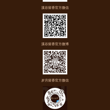
溪谷留香官方微信
溪谷留香官方微博
岁月留香官方微信