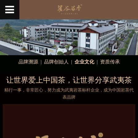
品牌溯源
|
品牌创始人
|
企业文化
|
资质传承
让世界爱上中国茶，让世界分享武夷茶
精行一事，非常匠心，努力成为武夷岩茶标杆企业，成为中国岩茶代
表品牌