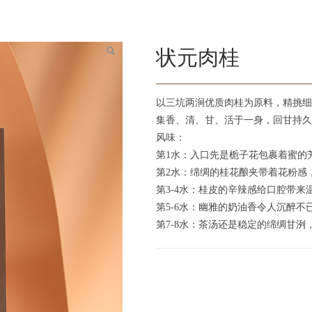
状元肉桂
以三坑两涧优质肉桂为原料，精挑细
集香、清、甘、活于一身，回甘持久
风味：
第1水：入口先是栀子花包裹着蜜的
第2水：绵绸的桂花酿夹带着花粉感
第3-4水：桂皮的辛辣感给口腔带
第5-6水：幽雅的奶油香令人沉醉
第7-8水：茶汤还是稳定的绵绸甘洌