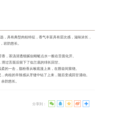
选，具有典型肉桂特征，香气丰富具有层次感，滋味浓长，
，岩韵悠长。
芳香，茶汤清透细腻似蜻蜓点水一般在舌面化开。
，滑过舌面后留下了似兰底的绵长回甘。
来温柔的一击，脂粉香从喉底漫上来，在唇齿间萦绕。
不已，肉桂的辛辣感从牙缝中钻了上来，随后变成回甘涌动。
，余韵悠长。
分享到：