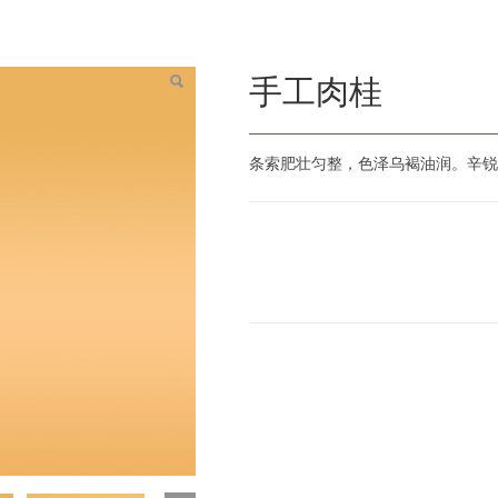
手工肉桂
条索肥壮匀整，色泽乌褐油润。辛锐