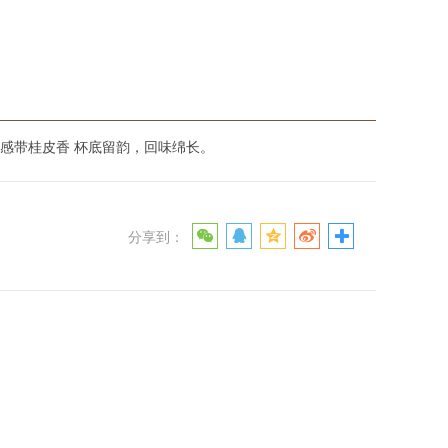
感带桂皮香 杯底留韵，回味绵长。
分享到：