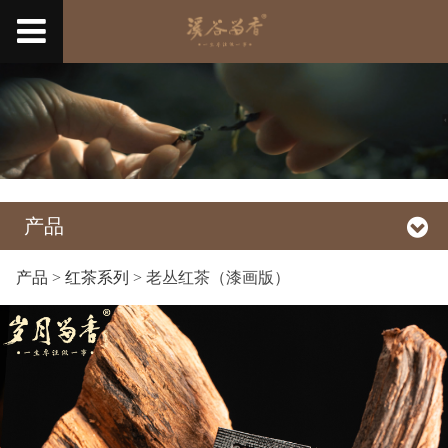
产品
产品
>
红茶系列
>
老丛红茶（漆画版）
老丛红茶（漆画版）