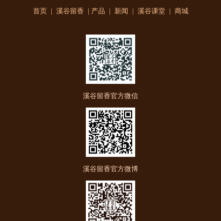
首页
|
溪谷留香
|
产品
|
新闻
|
溪谷课堂
|
商城
溪谷留香官方微信
溪谷留香官方微博