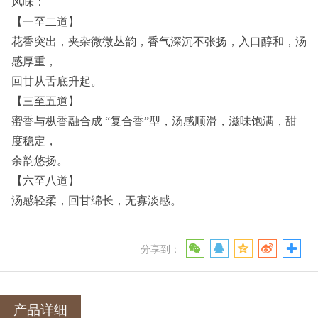
风味：
【一至二道】
花香突出，夹杂微微丛韵，香气深沉不张扬，入口醇和，汤
感厚重，
回甘从舌底升起。
【三至五道】
蜜香与枞香融合成 “复合香”型，汤感顺滑，滋味饱满，甜
度稳定，
余韵悠扬。
【六至八道】
汤感轻柔，回甘绵长，无寡淡感。
分享到：
产品详细