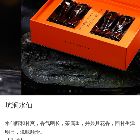
坑涧水仙
水仙醇和甘爽，香气幽长，茶底重，并兼具花香，回甘生津
明显，滋味顺滑。