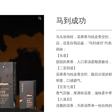
马到成功
马头岩肉桂，花果香与桂皮香交织，
品，还是自我品鉴，“马到成功”代
风味：
【头道】
甜甜的果香，入口茶汤柔顺度极佳，
【二至四道】
花果香与桂皮香交织，随后出现浓郁
明显，口感霸气。
【五至七道】
香气芬馥，尾调有花香，滋味柔中带
【八道后】
淡雅的花香，为茶汤带来一份自然的