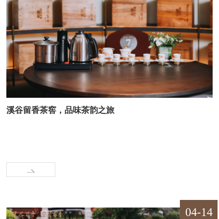
溪谷留香茶窖，品味茶韵之旅
04-14