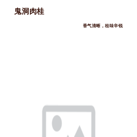
鬼洞肉桂
香气清晰，桂味辛锐