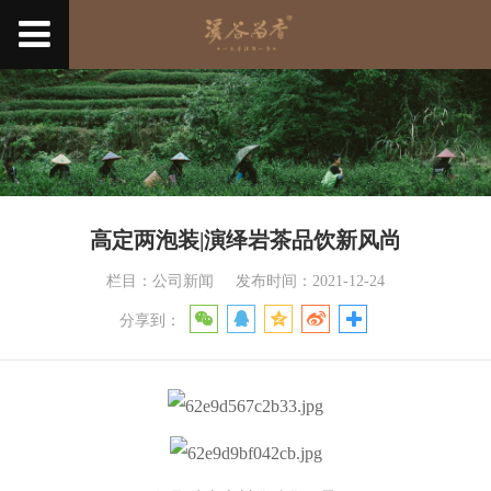
高定两泡装|演绎岩茶品饮新风尚
栏目：公司新闻
发布时间：2021-12-24
分享到：