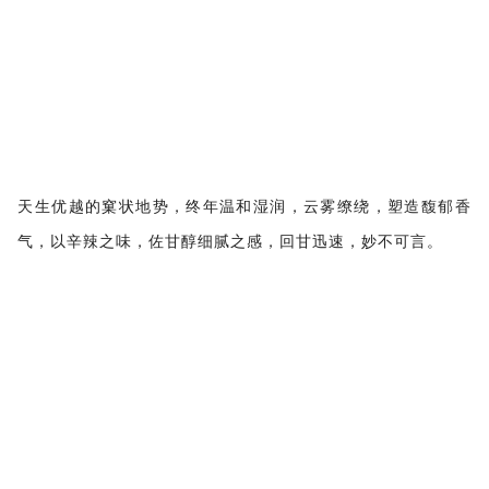
天生优越的窠状地势，终年温和湿润，云雾缭绕，塑造馥郁香
气，以辛辣之味，佐甘醇细腻之感，回甘迅速，妙不可言。