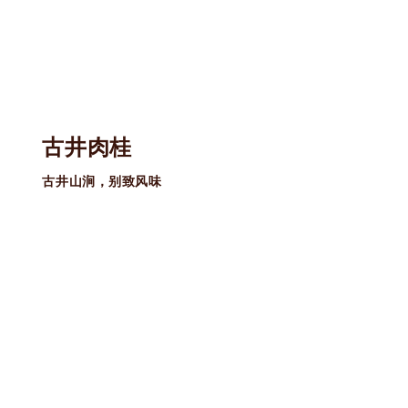
古井肉桂
古井山涧，别致风味