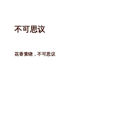
不可思议
花香萦绕，不可思议