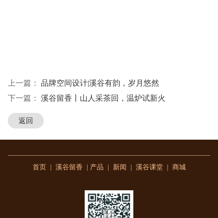
上一篇：
品牌空间设计|溪谷有韵，岁月悠然
下一篇：
溪谷留香丨山人采茶回，温炉试新火
返回
首页
|
溪谷留香
|
产品
|
新闻
|
溪谷课堂
|
商城