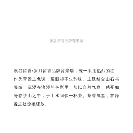
溪谷留香品牌背景墙
溪谷留香/岁月留香品牌背景墙，统一采用
热烈的红，
作为背景主色调，耀眼却不失韵味。主题结合山石与
藤编，沉浸在浪漫的色彩里，加以自然气息，感受如
身临茶山之中，于山水间饮一杯茶。茶香氤氲，在静
谧之处惊艳绽放。