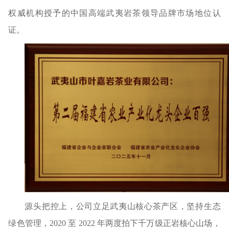
权威机构授予的中国高端武夷岩茶领导品牌市场地位认
证。
源头把控上，公司立足武夷山核心茶
产区，坚持生态
绿色管理，
2020 至 2022 年两度拍下千万级正岩核心山场，