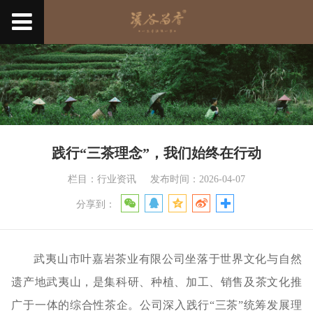
践行“三茶理念”，我们始终在行动
栏目：行业资讯
发布时间：2026-04-07
分享到：
武夷山市叶嘉岩茶业有限公司坐落于世界文化与自然
遗产地武夷山，是集科研、种植、加工、销售及茶文化推
广于一体的综合性茶企。公司深入践行“三茶”统筹发展理