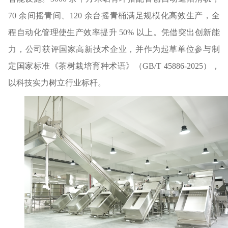
70 余间摇青间、120 余台摇青桶满足规模化高效生产，
全
程自动化管理使生产效率提升
50% 以上。凭借突出创新能
力，公司获评国家高新技术企业，并作为起草单位参与
制
定国家标准《茶树栽培育种术语》（
GB/T 45886-2025），
以科技实力树立行业标杆。