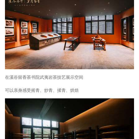
在溪谷留香茶书院武夷岩茶技艺展示空间
可以亲身感受摇青、炒青、揉青、烘焙