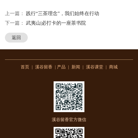
上一篇：
践行“三茶理念”，我们始终在行动
下一篇：
武夷山|必打卡的一座茶书院
返回
首页
|
溪谷留香
|
产品
|
新闻
|
溪谷课堂
|
商城
溪谷留香官方微信