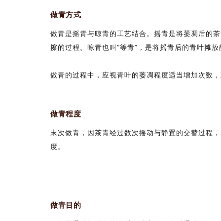
做青方式
做青是摇青与晾青的工艺结合。摇青是将萎凋后的茶
擦的过程。晾青也叫“等青”，是将摇青后的青叶摊
做青的过程中，应视青叶的萎凋程度适当增加次数，
做青程度
末次做青，因茶青经过数次摇动与静置的交替过程，
度。
做青目的