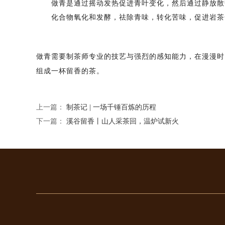
做青是通过摇动发热促进青叶变化，然后通过静放散
化合物氧化和发酵，祛除青味，转化苦味，促进岩茶
做青需要制茶师专业的技艺与强烈的感知能力，在漫漫时
组成一杯留香的茶。
上一篇：
制茶记 | 一场千锤百炼的历程
下一篇：
溪谷留香丨山人采茶回，温炉试新火