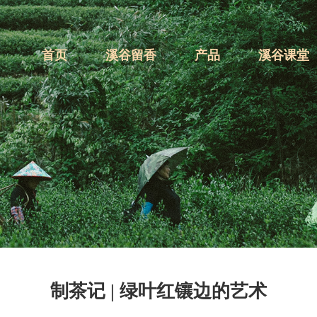
首页
溪谷留香
产品
溪谷课堂
制茶记 | 绿叶红镶边的艺术