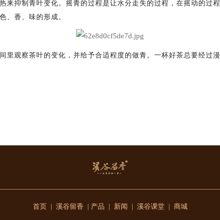
热来抑制青叶变化。摇青的过程是让水分走失的过程，在摇动的过
色、香、味的形成。
间里观察茶叶的变化，并给予合适程度的做青。一杯好茶总要经过
首页
|
溪谷留香
|
产品
|
新闻
|
溪谷课堂
|
商城