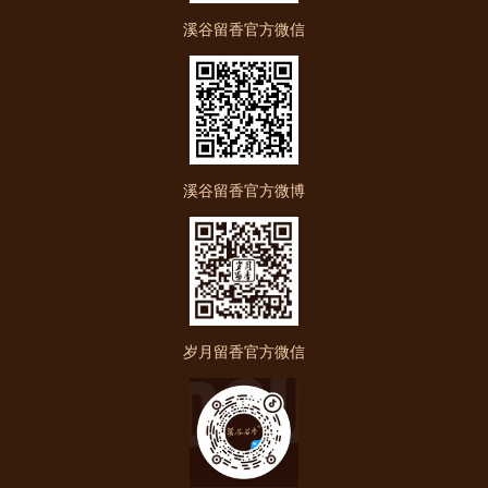
溪谷留香官方微信
溪谷留香官方微博
岁月留香官方微信