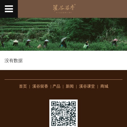
没有数据
首页
|
溪谷留香
|
产品
|
新闻
|
溪谷课堂
|
商城