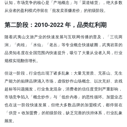
认知，市场竞争的核心是「产地概念」与「渠道铺货」，绝大多数
从业者的盈利模式停留在「批发卖茶赚差价」的初级阶段。
第二阶段：2010-2022 年，品类红利期
随着武夷山文旅产业的快速发展与互联网传播的普及，「三坑两
涧」「肉桂」「水仙」「老丛」等专业概念快速破圈，武夷岩茶的
品类知名度在全国范围内快速提升，吸引了大量从业者入局，行业
规模实现翻倍增长。
但这一阶段，行业也出现了诸多乱象：大量无资质、无茶山、无生
产能力的贴牌品牌涌入市场，虚假炒作山场概念、以次充好、农残
超标等问题频发，行业鱼龙混杂，消费者的信任度受到严重影响，
市场竞争陷入「概念炒作」与「低价内卷」的恶性循环。加盟业态
也在这一阶段快速发展，但绝大多数品牌的加盟模式，都停留在
「供货 + 收加盟费」的初级阶段，缺乏完善的扶持体系，行业乱象
频发。