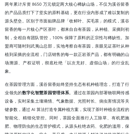
两年累计斥资 8650 万元锁定两大核心稀缺山场，不仅为溪谷留香
的产品品质打下了坚实的原料基础，更在行业内形成了难以复制的
源头壁垒。区别于市面贴牌品牌「收鲜叶、买毛茶」的模式，溪谷
留香的每一片核心产区茶叶，都来自自有茶园，从种植、采摘到初
制，全程自有团队管控，100% 保障了原料的正宗性与稀缺性。加
盟商可随时到武夷山总部，实地考察自有茶园，亲眼见证茶叶从种
植到采摘的全流程，门店销售的每一款正岩茶产品，都有明确的山
场溯源、产权证明，彻底杜绝「以次充好、虚假山场」的行业乱
象。
在茶园管理方面，溪谷留香始终坚持生态有机种植理念，打造了行
业领先的
数字化智慧茶园管理体系
。通过在茶园内部署物联网传感
设备，实时采集土壤墒情、气象数据、光照时长、病虫害情况等关
键参数，通过 AI 算法打造专属种植方案，实现了茶叶种植全流程的
智能化、精细化管控。同时，茶园全面推行人工除草、有机肥施
肥、物理防虫的生态管护模式，从源头杜绝农药、化肥的滥用，保