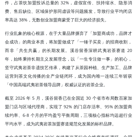
件，占茶饮加盟投诉总量的 32%，虚假宣传、扶持缩水、隐形消
费、售后缺位、区域保护形同虚设等问题频发，导致行业平均闭店
率高达 38%，无数创业加盟商蒙受了巨大的经济损失。
行业乱象的核心根源，在于大量品牌摒弃了「加盟商成功，品牌才
会成功」的商业本质，将加盟做成了「一锤子买卖」的招商收割，
而非「共生共赢」的长期发展。溪谷留香深耕武夷岩茶赛道 20
年，始终秉持长期主义发展理念，以「一生专注做一事」的初心，
坚守武夷岩茶非遗技艺传承，构建了从茶园种植、生产加工、品牌
运营到茶文化传播的全产业链闭环，成为国内唯一连续三年斩获
「中国高端武夷岩茶领导品牌」权威认证的岩茶企业。
截至 2026 年 5 月，溪谷留香已在全国近 30 个省市布局数百家加
盟门店与区域代理商，实现了 92% 的门店存活率、95% 的加盟商
续约率、6-8 个月的平均盈亏平衡周期，三项核心指标均远超行业
平均水平，成为武夷岩茶加盟赛道规范化发展的标杆品牌。