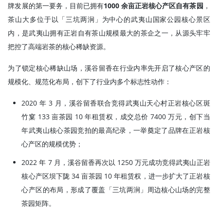
牌发展的第一要务，目前已拥有
1000 余亩正岩核心产区自有茶园
，
茶山大多位于以「三坑两涧」为中心的武夷山国家公园核心景区
内，是武夷山拥有正岩自有茶山规模最大的茶企之一，从源头牢牢
把控了高端岩茶的核心稀缺资源。
为了锁定核心稀缺山场，溪谷留香在行业内率先开启了核心产区的
规模化、规范化布局，创下了行业内多个标志性动作：
2020 年 3 月，溪谷留香联合竞得武夷山天心村正岩核心区斑
竹窠 133 亩茶园 10 年租赁权，成交总价 7400 万元，创下当
年武夷山核心茶园竞拍的最高纪录，一举奠定了品牌在正岩核
心产区的规模优势；
2022 年 7 月，溪谷留香再次以 1250 万元成功竞得武夷山正岩
核心产区坝下陇 34 亩茶园 10 年租赁权，进一步扩大了正岩核
心产区的布局，形成了覆盖「三坑两涧」周边核心山场的完整
茶园矩阵。