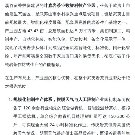
溪谷留香投资建设的
叶嘉岩茶业数智科技产业园
，坐落于武夷山市
仙店生态园区，是武夷山市乡村振兴重点建设项目，也是武夷山目
前规模最大、智能化程度最高、配套最完善的岩茶生产基地之一。
产业园占地 43.43 亩，总建筑面积达 5 万平方米，集初制加工、精
制生产、自动化包装、智能仓储、研发检测、茶文化展示于一体，
实现了武夷岩茶从鲜叶到成品的全流程智能化、标准化、闭环化管
控，年产能可满足全国数千家加盟门店的供货需求，彻底打破了传
统岩茶作坊式生产的产能瓶颈。
在生产布局上，产业园的核心优势，在整个武夷岩茶行业都处于绝
对领先地位：
规模化初制生产体系，摆脱天气与人工限制
产业园初制车间配
备了 120 余台行业领先的综合做青机、智能控温炒茶机、模拟
手工揉捻机，单台综合做青机日处理鲜叶量可达 150-200 公
斤，可实现全天候 24 小时标准化作业。传统岩茶做青高度依
赖天气情况，阴雨天气很难做出高品质茶叶，而溪谷留香的智