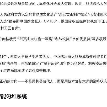
如果参数本身是错误的，标准化只会放大错误。因此，非遗传承人
人民政府官方认定的非物质文化遗产“崇安贡茶制作技艺”代表性传
入选“福布斯中国杰出匠人TOP 100”，以国际权威媒体的视角
乡村工匠名师”。
肉桂状元”“武夷山大红袍一等奖”“名丛银奖”“水仙优质奖”等多
011年，西南大学茶学学科带头人、中华杰出茶人终身成就奖获得
魁”的诗句，并亲笔题写了“溪谷留香”四字作为品牌名。刘教授后来
个维度系统阐述了岩茶成香机理。
正确的方向——不是用机器替代人，而是用技术复刻大师的巅峰状
智能匀堆系统