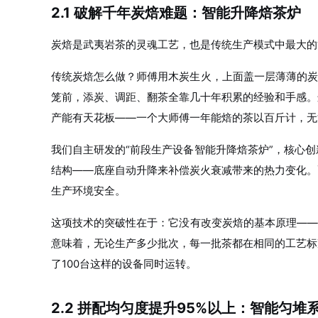
2.1 破解千年炭焙难题：智能升降焙茶炉
炭焙是武夷岩茶的灵魂工艺，也是传统生产模式中最大的“
传统炭焙怎么做？师傅用木炭生火，上面盖一层薄薄的炭
笼前，添炭、调距、翻茶全靠几十年积累的经验和手感。
产能有天花板——一个大师傅一年能焙的茶以百斤计，无
我们自主研发的“前段生产设备智能升降焙茶炉”，核心
结构——底座自动升降来补偿炭火衰减带来的热力变化。
生产环境安全。
这项技术的突破性在于：它没有改变炭焙的基本原理——
意味着，无论生产多少批次，每一批茶都在相同的工艺标
了100台这样的设备同时运转。
2.2 拼配均匀度提升95%以上：智能匀堆