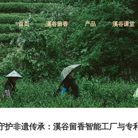
首页
溪谷留香
产品
溪谷课堂
守护非遗传承：溪谷留香智能工厂与专