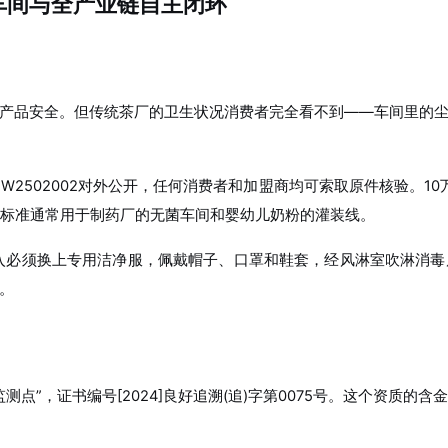
车间与全产业链自主闭环
产品安全。但传统茶厂的卫生状况消费者完全看不到——车间里的
W2502002对外公开，任何消费者和加盟商均可索取原件核验。1
套标准通常用于制药厂的无菌车间和婴幼儿奶粉的灌装线。
进入必须换上专用洁净服，佩戴帽子、口罩和鞋套，经风淋室吹淋消
。
点”，证书编号[2024]良好追溯(追)字第0075号。这个资质