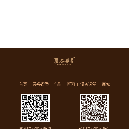
首页
|
溪谷留香
|
产品
|
新闻
|
溪谷课堂
|
商城
溪谷留香官方微博
岁月留香官方微信