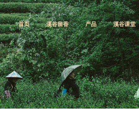
首页
溪谷留香
产品
溪谷课堂