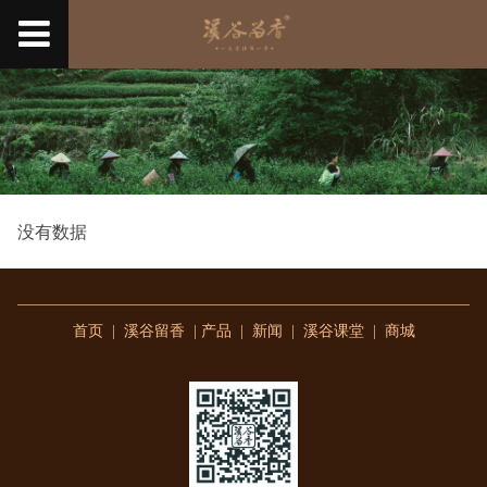
没有数据
首页
|
溪谷留香
|
产品
|
新闻
|
溪谷课堂
|
商城